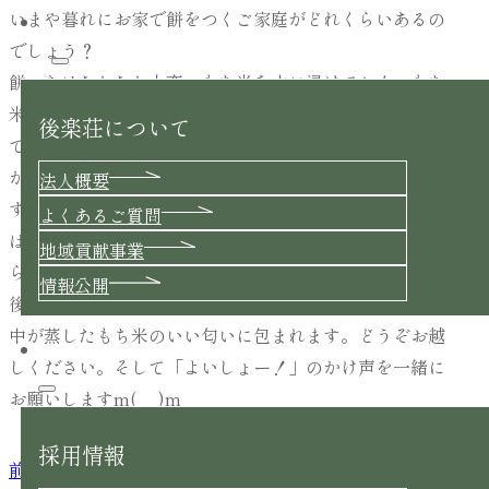
いまや暮れにお家で餅をつくご家庭がどれくらいあるの
でしょう？
後楽荘について
餅つきはなかなか大変。もち米を水に浸けておく→もち
米を蒸す→蒸したもち米を臼でつく→粒々が無くなるま
後楽荘について
でひたすらつく→つきあがった餅をまるめる …です
が、これ以外にも臼を水に浸けておいたり、餅粉や保管
法人概要
する容器の準備などやることがいーっぱい。お店で買え
よくあるご質問
ば一つ一つ個包装で、何なら焼いたときにスムーズに膨
地域貢献事業
らむ切れ目まで入っているものまであり、で。しかし、
情報公開
後楽荘は毎年恒例、石うすでつきます。この日は施設の
中が蒸したもち米のいい匂いに包まれます。どうぞお越
しください。そして「よいしょー！」のかけ声を一緒に
採用情報
お願いしますm(__)m
採用情報
前の記事