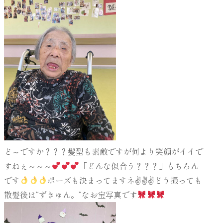
ど～ですか？？？髪型も素敵ですが何より笑顔がイイで
すねぇ～～～
「どんな似合う？？？」もちろん
です
ポーズも決まってますネ✌✌✌どう撮っても
散髪後は”ずきゅん。”なお宝写真です