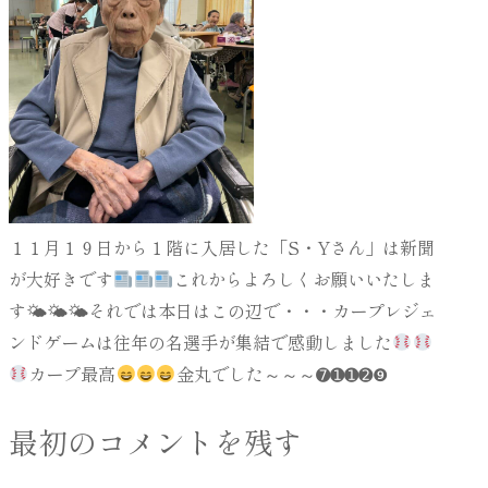
１１月１９日から１階に入居した「S・Yさん」は新聞
が大好きです
これからよろしくお願いいたしま
す🌤🌤🌤それでは本日はこの辺で・・・カープレジェ
ンドゲームは往年の名選手が集結で感動しました
カープ最高
金丸でした～～～➐➊➊➋❾
最初のコメントを残す