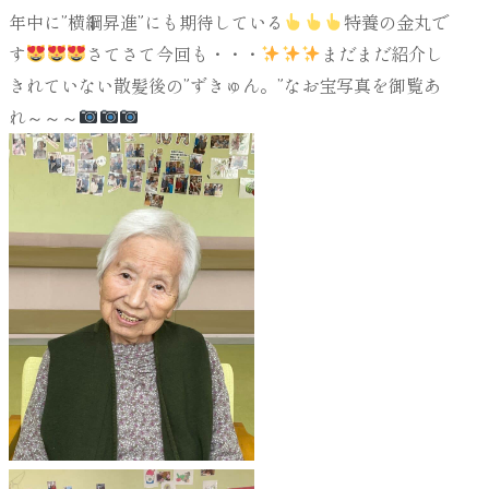
年中に”横綱昇進”にも期待している
特養の金丸で
す
さてさて今回も・・・
まだまだ紹介し
きれていない散髪後の”ずきゅん。”なお宝写真を御覧あ
れ～～～