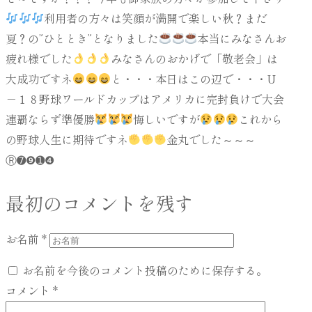
利用者の方々は笑顔が満開で楽しい秋？まだ
夏？の”ひととき”となりました
本当にみなさんお
疲れ様でした
みなさんのおかげで「敬老会」は
大成功ですネ
と・・・本日はこの辺で・・・U
－１８野球ワールドカップはアメリカに完封負けで大会
連覇ならず準優勝
悔しいですが
これから
の野球人生に期待ですネ
金丸でした～～～
Ⓡ➐❾➊❹
最初のコメントを残す
お名前
*
お名前を今後のコメント投稿のために保存する。
コメント
*