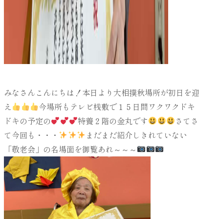
みなさんこんにちは！本日より大相撲秋場所が初日を迎
え
今場所もテレビ桟敷で１５日間ワクワクドキ
ドキの予定の
特養２階の金丸です
さてさ
て今回も・・・
まだまだ紹介しきれていない
「敬老会」の名場面を御覧あれ～～～